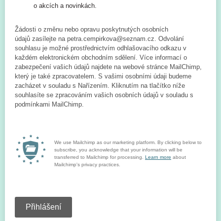
o akcích a novinkách.
Žádosti o změnu nebo opravu poskytnutých osobních
údajů zasílejte na petra.cempirkova@seznam.cz. Odvolání
souhlasu je možné prostřednictvím odhlašovacího odkazu v
každém elektronickém obchodním sdělení. Více informací o
zabezpečení vašich údajů najdete na webové stránce MailChimp,
který je také zpracovatelem. S vašimi osobními údaji budeme
zacházet v souladu s Nařízením. Kliknutím na tlačítko níže
souhlasíte se zpracováním vašich osobních údajů v souladu s
podmínkami MailChimp.
We use Mailchimp as our marketing platform. By clicking below to
subscribe, you acknowledge that your information will be
transferred to Mailchimp for processing.
Learn more
about
Mailchimp's privacy practices.