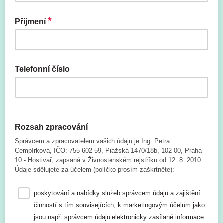
*
Příjmení
Telefonní číslo
nepovinný údaj, bude používáno ve výjimečných případech k
rychlé komunikaci
Rozsah zpracování
Správcem a zpracovatelem vašich údajů je Ing. Petra
Cempírková, IČO: 755 602 59, Pražská 1470/18b, 102 00, Praha
10 - Hostivař, zapsaná v Živnostenském rejstříku od 12. 8. 2010.
Údaje sdělujete za účelem (políčko prosím zaškrtněte):
poskytování a nabídky služeb správcem údajů a zajištění
činností s tím souvisejících, k marketingovým účelům jako
jsou např. správcem údajů elektronicky zasílané informace